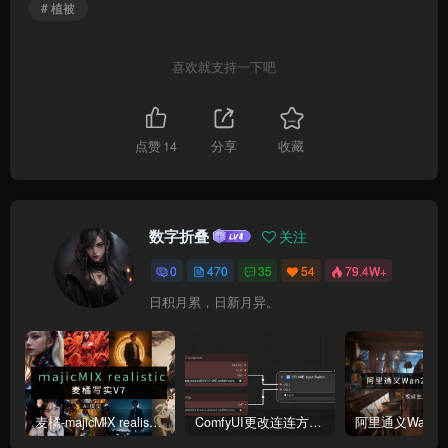
# 植被
喜欢就支持一下吧
点赞
14
分享
收藏
数字折叠
关注
0
470
35
54
79.4W+
日积月累，日新月异。
麦橘-majicMlX realistic 麦橘写实V7模型
ComfyUI更改连连方式为直线连接