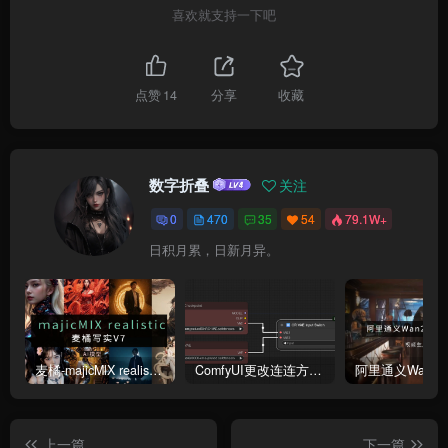
喜欢就支持一下吧
点赞
14
分享
收藏
数字折叠
关注
0
470
35
54
79.1W+
日积月累，日新月异。
麦橘-majicMlX realistic 麦橘写实V7模型
ComfyUI更改连连方式为直线连接
上一篇
下一篇