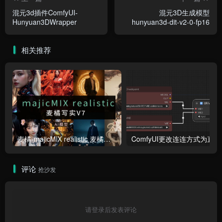
混元3d插件ComfyUI-
混元3D生成模型
Hunyuan3DWrapper
hunyuan3d-dit-v2-0-fp16
相关推荐
麦橘-majicMlX realistic 麦橘写实V7模型
Co
评论
抢沙发
请登录后发表评论