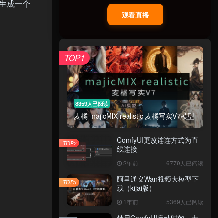
且生成一个
观看直播
TOP1
8359人已阅读
麦橘-majicMlX realistic 麦橘写实V7模型
ComfyUI更改连连方式为直
TOP2
线连接
2年前
6779人已阅读
阿里通义Wan视频大模型下
TOP3
载（kijai版）
1年前
5369人已阅读
禁用ComfyUI启动时的一大