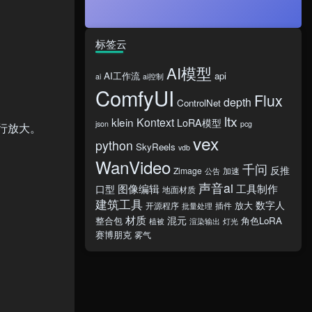
标签云
AI模型
AI工作流
api
ai
ai控制
ComfyUI
Flux
depth
ControlNet
ltx
klein
Kontext
LoRA模型
json
pcg
行放大。
vex
python
SkyReels
vdb
WanVideo
千问
反推
Zimage
加速
公告
声音ai
图像编辑
工具制作
口型
地面材质
建筑工具
数字人
放大
开源程序
插件
批量处理
材质
混元
整合包
角色LoRA
植被
渲染输出
灯光
赛博朋克
雾气