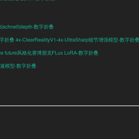
|schnell|depth-数字折叠
-数字折叠
4x-ClearRealityV1-4x-UltraSharp细节增强模型-数字折
lue future风格化赛博朋克FLux LoRA-数字折叠
haku加速模型-数字折叠