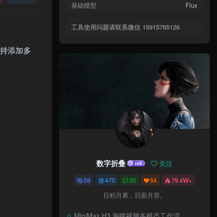
基础模型
Flux
工具使用问题请联系微信 15915765126
，支持添加多
数字折叠
关注
59
470
35
54
79.4W+
日积月累，日新月异。
MiniMax H3 海螺视频多模态工作流