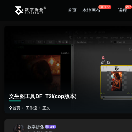
DFCine
VIP
首页
本地画布
课程
文生图工具DF_T2I(cop版本)
首页
工作流
正文
数字折叠