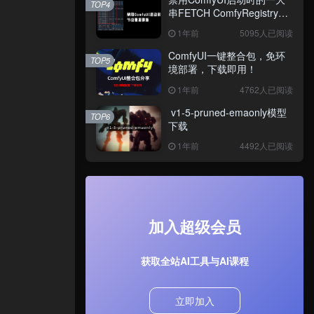
TOP4
串FETCH ComfyRegistry
Data数据更新
1年前
5095人已阅读
ComfyUI一键整合包，免环
TOP5
境部署，下载即用！
1年前
4762人已阅读
v1-5-pruned-emaonly模型
TOP6
下载
1年前
4492人已阅读
加入超级会员
获取全站AI工具与AI课程
立即加入