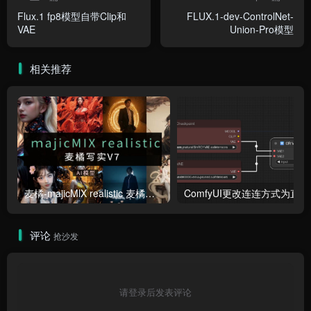
Flux.1 fp8模型自带Clip和
FLUX.1-dev-ControlNet-
VAE
Union-Pro模型
相关推荐
麦橘-majicMlX realistic 麦橘写实V7模型
Co
评论
抢沙发
请登录后发表评论