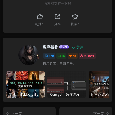
喜欢就支持一下吧
点赞
10
分享
收藏
1
数字折叠
关注
470
16
55
79.9W+
日积月累，日新月异。
麦橘-majicMlX realistic 麦橘写实V7模型
ComfyUI更改连连方式为直线连接
上一篇
下一篇