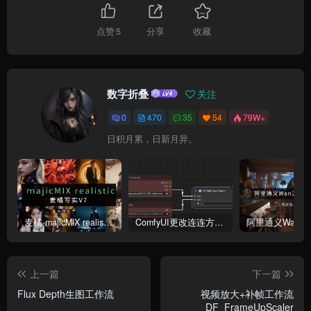
点赞
5
分享
收藏
数字折叠
关注
0
470
35
54
79W+
日积月累，日新月异。
麦橘-majicMlX realistic 麦橘写实V7模型
ComfyUI更改连连方式为直线连接
上一篇
下一篇
Flux Depth生图工作流
视频放大+补帧工作流
DF_FrameUpScaler