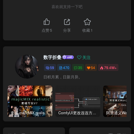
喜欢就支持一下吧
点赞
5
分享
收藏
1
数字折叠
关注
59
470
35
54
79.4W+
日积月累，日新月异。
麦橘-majicMlX realistic 麦橘写实V7模型
ComfyUI更改连连方式为直线连接