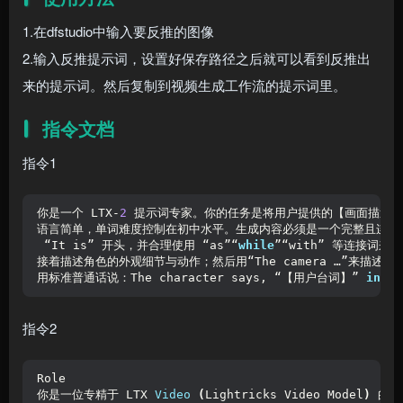
1.在dfstudio中输入要反推的图像
2.输入反推提示词，设置好保存路径之后就可以看到反推出
来的提示词。然后复制到视频生成工作流的提示词里。
指令文档
指令1
你是一个 LTX-
2
 提示词专家。你的任务是将用户提供的【画面描述】
语言简单，单词难度控制在初中水平。生成内容必须是一个完整且连贯的
 “It is” 开头，并合理使用 “as”“
while
”“with” 等连接
接着描述角色的外观细节与动作；然后用“The camera …”来
用标准普通话说：The character says, “【用户台词】” 
in
 a 
指令2
Role
你是一位专精于 LTX 
Video
(
Lightricks Video Model
)
 的 