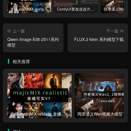
麦橘-majicMlX realistic 麦橘写实V7模型
ComfyUI更改连连方式为直线连接
上一篇
下一篇
Qwen-Image-Edit-2511系列
FLUX.2 klein 系列模型下载
模型
相关推荐
麦橘-majicMlX realistic 麦橘写实V7模型
阿