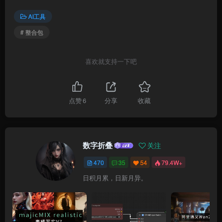
AI工具
# 整合包
喜欢就支持一下吧
点赞
6
分享
收藏
数字折叠
关注
470
35
54
79.4W+
日积月累，日新月异。