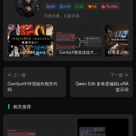
59
470
35
54
79.4W+
日积月累，日新月异。
麦橘-majicMlX realistic 麦橘写实V7模型
ComfyUI更改连连方式为直线连接
上一篇
下一篇
Comfyui中环境操作相关代
Qwen Edit 多角度编辑LoRA
码
提示词
相关推荐