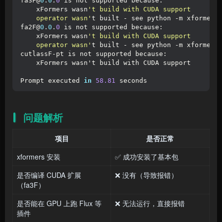
fa3F@
0
.
0
.
0
 is not supported because:
    xFormers wasn
't build with CUDA support
    operator wasn'
t built - see python -m xformers
fa2F@
0
.
0
.
0
 is not supported because:
    xFormers wasn
't build with CUDA support
    operator wasn'
t built - see python -m xformers
cutlassF-pt is not supported because:
    xFormers wasn't build with CUDA support
Prompt executed 
in
58.81
 seconds
问题解析
项目
是否正常
xformers 安装
✅ 成功安装了基本包
是否编译 CUDA 扩展
❌ 没有（导致报错）
（fa3F）
是否能在 GPU 上跑 Flux 等
❌ 无法运行，直接报错
插件