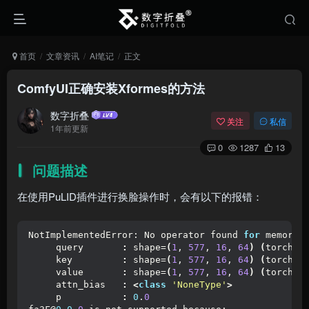
首页
文章资讯
AI笔记
正文
ComfyUI正确安装Xformes的方法
数字折叠
关注
私信
1年前更新
0
1287
13
问题描述
在使用PuLID插件进行换脸操作时，会有以下的报错：
NotImplementedError: No operator found 
for
 memory_
     query       
:
 shape=
(
1
, 
577
, 
16
, 
64
)
(
torch.
b
     key         
:
 shape=
(
1
, 
577
, 
16
, 
64
)
(
torch.
b
     value       
:
 shape=
(
1
, 
577
, 
16
, 
64
)
(
torch.
b
     attn_bias   
:
<
class
'NoneType'
>
     p           
:
0
.
0