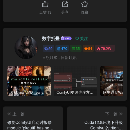
点赞
13
分享
收藏
数字折叠
关注
59
470
35
54
79.2W+
日积月累，日新月异。
麦橘-majicMlX realistic 麦橘写实V7模型
ComfyUI更改连连方式为直线连接
上一篇
下一篇
修复ComfyUI启动时报错
Cuda12.8环境下升级
module 'pkgutil' has no
Comfyui的triton与