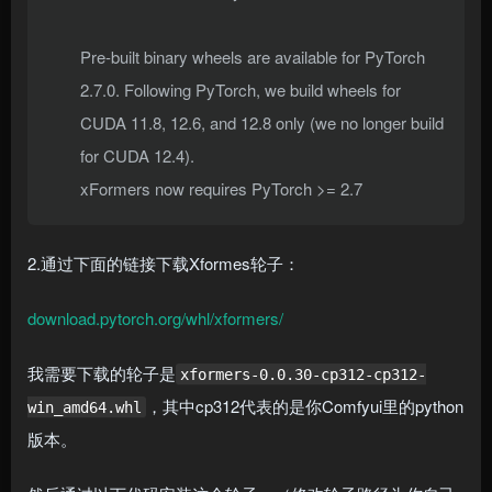
Pre-built binary wheels are available for PyTorch
2.7.0. Following PyTorch, we build wheels for
CUDA 11.8, 12.6, and 12.8 only (we no longer build
for CUDA 12.4).
xFormers now requires PyTorch >= 2.7
2.通过下面的链接下载Xformes轮子：
download.pytorch.org/whl/xformers/
我需要下载的轮子是
xformers-0.0.30-cp312-cp312-
，其中cp312代表的是你Comfyui里的python
win_amd64.whl
版本。