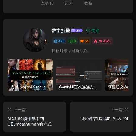
点赞
10
分享
收藏
数字折叠
关注
470
0
54
79.4W+
日积月累，日新月异。
麦橘-majicMlX realistic 麦橘写实V7模型
ComfyUI更改连连方式为直线连接
上一篇
下一篇
Mixamo动作赋予到
3分钟学Houdini VEX_for
UE5metahuman的方式