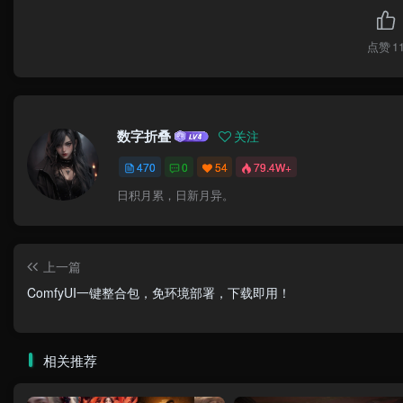
点赞
1
数字折叠
关注
470
0
54
79.4W+
日积月累，日新月异。
上一篇
ComfyUI一键整合包，免环境部署，下载即用！
相关推荐