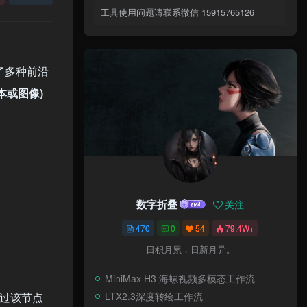
工具使用问题请联系微信 15915765126
了多种前沿
本或图像)
数字折叠
关注
470
0
54
79.4W+
日积月累，日新月异。
MiniMax H3 海螺视频多模态工作流
LTX2.3深度转绘工作流
，通过该节点