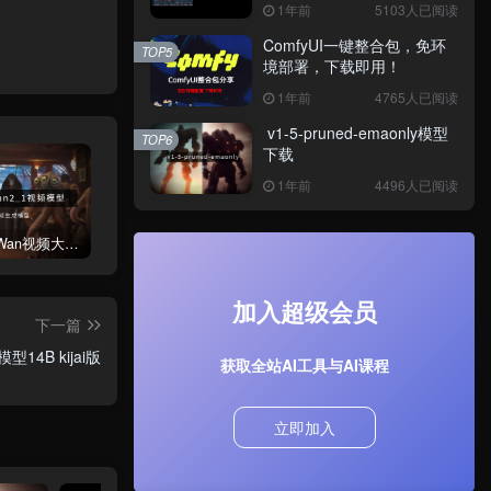
1年前
5103人已阅读
ComfyUI一键整合包，免环
TOP5
境部署，下载即用！
1年前
4765人已阅读
v1-5-pruned-emaonly模型
TOP6
下载
1年前
4496人已阅读
阿里通义Wan视频大模型下载（kijai版）
禁用ComfyUI启动时的一大串FETCH ComfyRegistry Data数据更新
ComfyUI一键整合包，免环境部署，下载即用！
加入超级会员
下一篇
型14B kijai版
获取全站AI工具与AI课程
立即加入