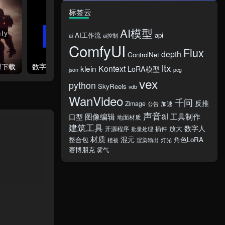
标签云
AI模型
AI工作流
api
ai
ai控制
ComfyUI
Flux
depth
ControlNet
ltx
模型下载
数字折叠ComfyUI整合包模型库
klein
Kontext
LoRA模型
json
pcg
vex
python
SkyReels
vdb
WanVideo
千问
反推
Zimage
加速
公告
声音ai
图像编辑
工具制作
口型
地面材质
建筑工具
数字人
放大
开源程序
插件
批量处理
材质
混元
整合包
角色LoRA
植被
渲染输出
灯光
赛博朋克
雾气