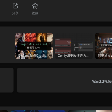
1
分享
收藏
麦橘-majicMlX realistic 麦橘写实V7模型
ComfyUI更改连连方式为直线连接
Wan2.2视频模