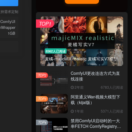
支持需求定制
ComfyUI
TOP1
nWrapper
1GB
8362人已阅读
麦橘-majicMlX realistic 麦橘写实V7模型
ComfyUI更改连连方式为直
TOP2
线连接
2年前
6783人已阅读
阿里通义Wan视频大模型下
TOP3
载（kijai版）
1年前
5371人已阅读
禁用ComfyUI启动时的一大
TOP4
串FETCH ComfyRegistry
Data数据更新