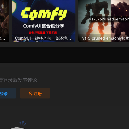
阿里通义Wan视频大模型下载（kijai版）
ComfyUI一键整合包，免环境部署，下载即用！
v1-5-pruned-emaonly
请登录后发表评论
登录
注册