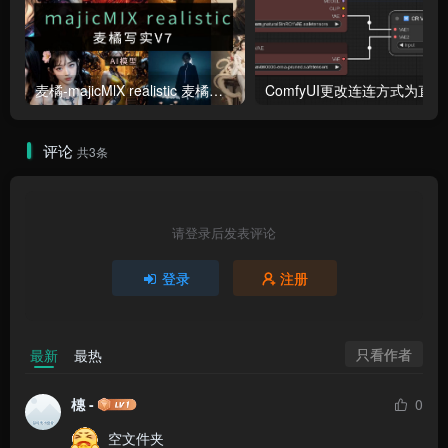
麦橘-majicMlX realistic 麦橘写实V7模型
Co
评论
共3条
请登录后发表评论
登录
注册
只看作者
最新
最热
橞 -
0
  空文件夹