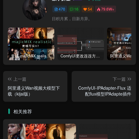
470
16
54
79.6W+
日积月累，日新月异。
麦橘-majicMlX realistic 麦橘写实V7模型
ComfyUI更改连连方式为直线连接
上一篇
下一篇
阿里通义Wan视频大模型下
ComfyUI-IPAdapter-Flux 适
载（kijai版）
配flux模型IPAdapte插件
相关推荐