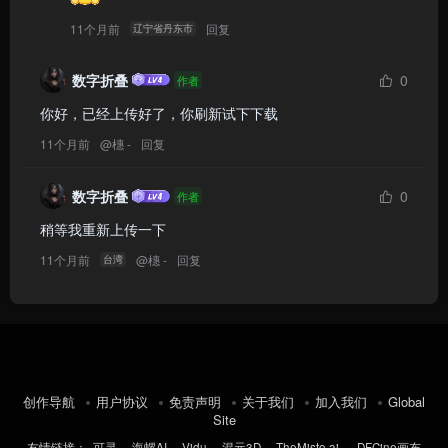
11个月前
回复
辽宁省丹东市
数字折叠
0
作者
你好，已经上传好了，你刷新试下下载
11个月前
@
橞 -
回复
数字折叠
0
作者
稍等我重新上传一下
11个月前
@
橞 -
回复
台湾
创作导航
用户协议
免责声明
关于我们
加入我们
Global
Site
友情链接：
可灵
海螺AI
Vidu
混元3D
TheMisto.ai
DFCine画布