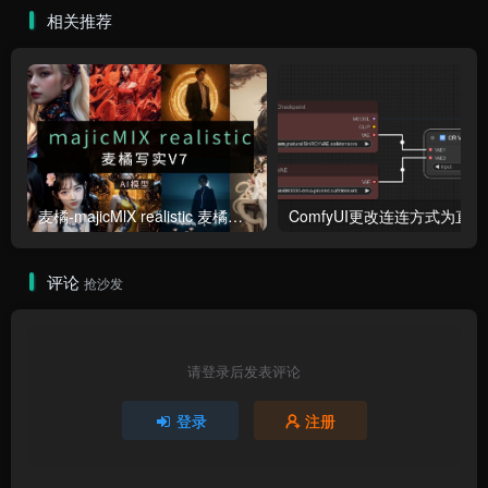
相关推荐
麦橘-majicMlX realistic 麦橘写实V7模型
Co
评论
抢沙发
请登录后发表评论
登录
注册