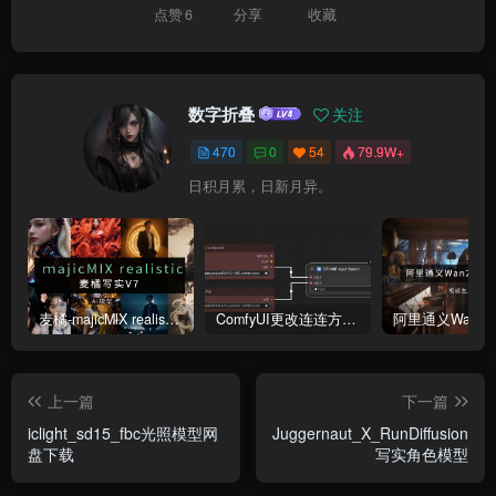
点赞
6
分享
收藏
数字折叠
关注
470
0
54
79.9W+
日积月累，日新月异。
麦橘-majicMlX realistic 麦橘写实V7模型
ComfyUI更改连连方式为直线连接
上一篇
下一篇
iclight_sd15_fbc光照模型网
Juggernaut_X_RunDiffusion
盘下载
写实角色模型