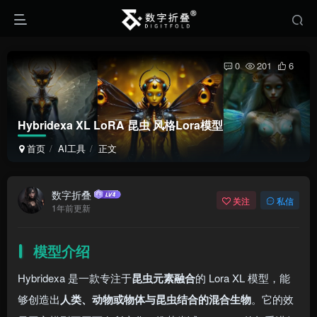
0
201
6
Hybridexa XL LoRA 昆虫 风格Lora模型
首页
AI工具
正文
数字折叠
关注
私信
1年前更新
模型介绍
Hybridexa 是一款专注于
昆虫元素融合
的 Lora XL 模型，能
够创造出
人类、动物或物体与昆虫结合的混合生物
。它的效