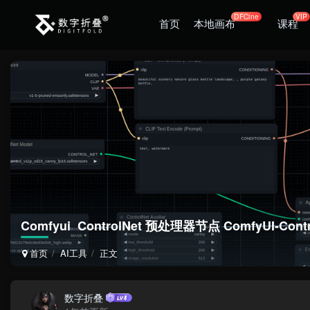
DFCine
VIP
首页
本地画布
课程
Comfyui ControlNet 预处理器节点 ComfyUI-Contr
首页
AI工具
正文
数字折叠