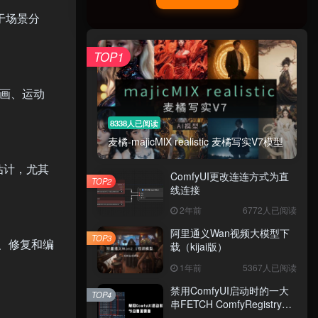
于场景分
TOP1
画、运动
8338人已阅读
麦橘-majicMlX realistic 麦橘写实V7模型
估计，尤其
ComfyUI更改连连方式为直
TOP2
线连接
2年前
6772人已阅读
阿里通义Wan视频大模型下
TOP3
损、修复和编
载（kijai版）
1年前
5367人已阅读
禁用ComfyUI启动时的一大
TOP4
串FETCH ComfyRegistry
Data数据更新