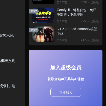
1年前
5091人已阅读
ComfyUI一键整合包，免环
TOP5
境部署，下载即用！
1年前
4753人已阅读
v1-5-pruned-emaonly模型
TOP6
下载
条艺术风
1年前
4477人已阅读
成和增强现
加入超级会员
获取全站AI工具与AI课程
行分割，适
立即加入