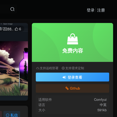
登录
注册
2288
6
免费内容
支持远程部署
支持需求定制
登录查看
Github
适用软件
Comfyui
语言
中英
大小
591kb
私信