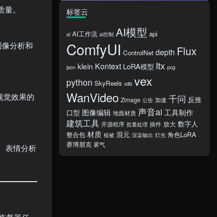
质量。
标签云
AI模型
AI工作流
api
ai
ai控制
ComfyUI
图像分析和
Flux
depth
ControlNet
ltx
klein
Kontext
LoRA模型
json
pcg
vex
python
SkyReels
vdb
WanVideo
视觉效果的
千问
反推
Zimage
加速
公告
声音ai
图像编辑
工具制作
口型
地面材质
建筑工具
数字人
放大
开源程序
插件
批量处理
材质
混元
整合包
角色LoRA
植被
渲染输出
灯光
赛博朋克
雾气
、表情分析