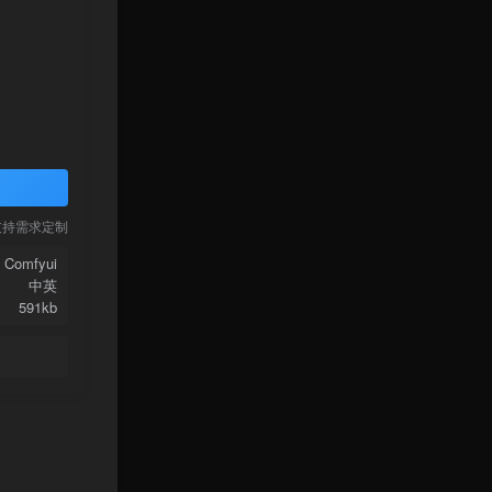
支持需求定制
Comfyui
中英
591kb