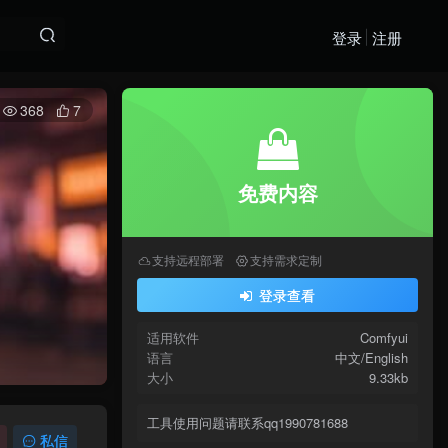
登录
注册
368
7
免费内容
支持远程部署
支持需求定制
登录查看
适用软件
Comfyui
语言
中文/English
大小
9.33kb
工具使用问题请联系qq1990781688
私信