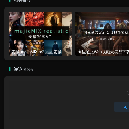
麦橘-majicMlX realistic 麦橘写实V7模型
评论
抢沙发