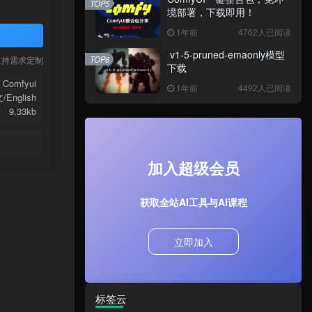
TOP5
境部署，下载即用！
1年前
4762人已阅读
v1-5-pruned-emaonly模型
TOP6
支持需求定制
下载
Comfyui
1年前
4492人已阅读
/English
9.33kb
加入超级会员
获取全站AI工具与AI课程
立即加入
标签云