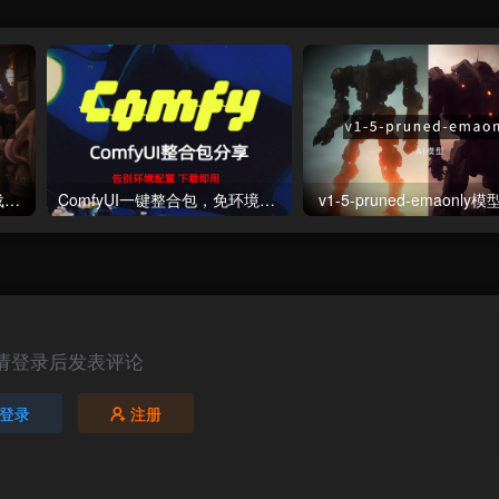
阿里通义Wan视频大模型下载（kijai版）
ComfyUI一键整合包，免环境部署，下载即用！
v1-5-pruned-emaonly
请登录后发表评论
登录
注册