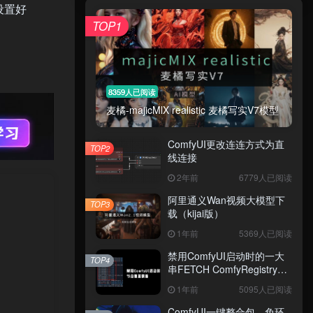
设置好
TOP1
8359人已阅读
麦橘-majicMlX realistic 麦橘写实V7模型
ComfyUI更改连连方式为直
TOP2
线连接
2年前
6779人已阅读
阿里通义Wan视频大模型下
TOP3
载（kijai版）
1年前
5369人已阅读
禁用ComfyUI启动时的一大
TOP4
串FETCH ComfyRegistry
Data数据更新
1年前
5095人已阅读
ComfyUI一键整合包，免环