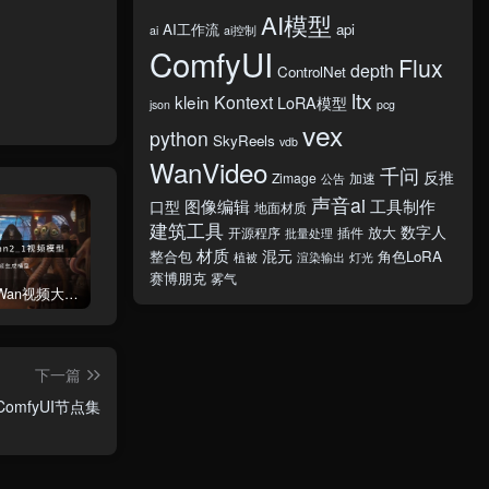
AI模型
AI工作流
api
ai
ai控制
ComfyUI
Flux
depth
ControlNet
ltx
klein
Kontext
LoRA模型
json
pcg
vex
python
SkyReels
vdb
WanVideo
千问
反推
Zimage
加速
公告
声音ai
图像编辑
工具制作
口型
地面材质
建筑工具
数字人
放大
开源程序
插件
批量处理
材质
混元
整合包
角色LoRA
植被
渲染输出
灯光
赛博朋克
雾气
阿里通义Wan视频大模型下载（kijai版）
禁用ComfyUI启动时的一大串FETCH ComfyRegistry Data数据更新
ComfyUI一键整合包，免环境部署，下载即用！
下一篇
omfyUI节点集