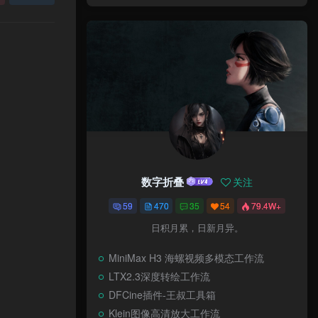
数字折叠
关注
59
470
35
54
79.4W+
日积月累，日新月异。
MiniMax H3 海螺视频多模态工作流
LTX2.3深度转绘工作流
DFCine插件-王叔工具箱
Klein图像高清放大工作流