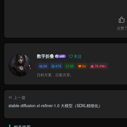
点赞
7
数字折叠
关注
59
470
35
54
79.4W+
日积月累，日新月异。
上一篇
stable-diffusion-xl-refiner-1.0 大模型（SDXL精细化）
相关推荐