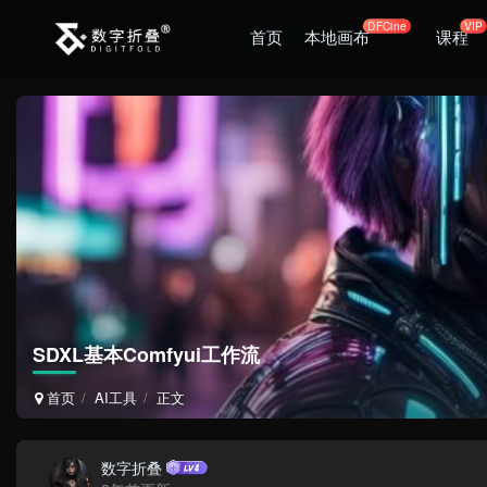
DFCine
VIP
首页
本地画布
课程
SDXL基本Comfyui工作流
首页
AI工具
正文
数字折叠