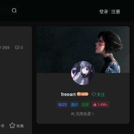
登录
注册
269
0
freeart
关注
23
0
2
1.4W+
AI,无限热爱！
分享
收藏