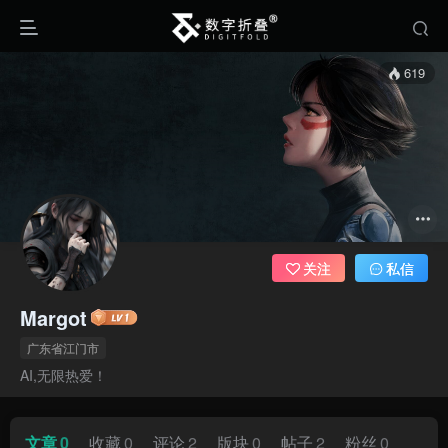
619
关注
私信
Margot
广东省江门市
AI,无限热爱！
文章
0
收藏
0
评论
2
版块
0
帖子
2
粉丝
0