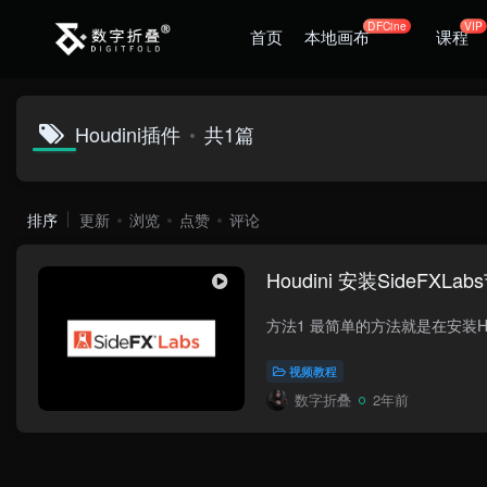
DFCine
VIP
首页
本地画布
课程
Houdini插件
共1篇
排序
更新
浏览
点赞
评论
Houdini 安装SideFXL
视频教程
数字折叠
2年前