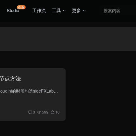
企业
Studio
工作流
工具
更多
abs节点方法
方法1 最简单的方法就是在安装Houdini的时候勾选sideFXLabs选项 方法2 如果按照houdini的时候忘记勾选，可以在工具栏点击加号查看有没有sideFXLabs选项，如果有的话就放到工具架上，然后点击Upd...
0
599
10