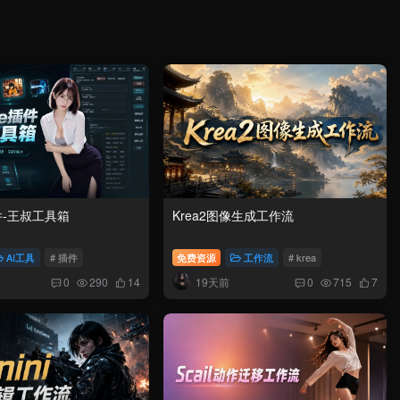
插件-王叔工具箱
Krea2图像生成工作流
AI工具
# 插件
免费资源
工作流
# krea
19天前
0
290
14
0
715
7