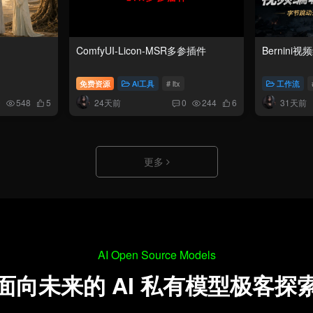
ComfyUI-Licon-MSR多参插件
Bernini
免费资源
AI工具
# ltx
工作流
24天前
31天前
0
548
5
0
244
6
更多
AI Open Source Models
面向未来的 AI 私有模型极客探