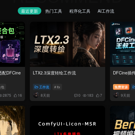
最近更新
热门工具
程序化工具
AI工作流
配DFCine
LTX2.3深度转绘工作流
DFCine
合包
工作流
# ltx
免费资源
8天前
9天前
2875
16
0
183
7