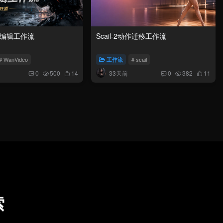
视频编辑工作流
Scail-2动作迁移工作流
# WanVideo
工作流
# scail
33天前
0
500
14
0
382
11
索