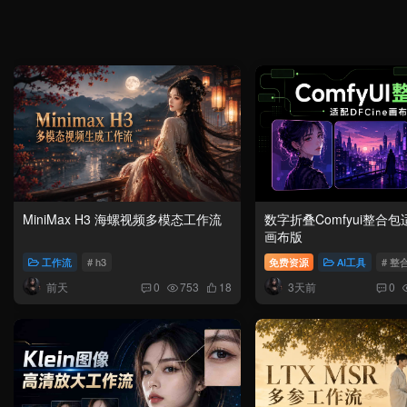
MiniMax H3 海螺视频多模态工作流
数字折叠Comfyui整合包适
画布版
工作流
# h3
免费资源
AI工具
# 整
前天
3天前
0
753
18
0